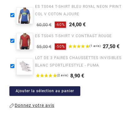
ES TS044 T-SHIRT BLEU ROYAL NEON PRINT
COL V COTON AJOURE
24,00 €
60,00 €
-60%
Prix
Prix
ES TS045 T-SHIRT V CONTRAST ROUGE
habituel
27,50 €
55,00 €
-50%
Prix
Prix
LOT DE 3 PAIRES CHAUSSETTES INVISIBLES
habituel
BLANC SPORTLIFESTYLE - PUMA
8,90 €
Prix
Ajouter la sélection au panier
Donnez votre avis