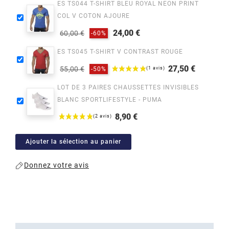
ES TS044 T-SHIRT BLEU ROYAL NEON PRINT
COL V COTON AJOURE
24,00 €
60,00 €
-60%
Prix
Prix
ES TS045 T-SHIRT V CONTRAST ROUGE
habituel
27,50 €
55,00 €
-50%
Prix
Prix
LOT DE 3 PAIRES CHAUSSETTES INVISIBLES
habituel
BLANC SPORTLIFESTYLE - PUMA
8,90 €
Prix
Ajouter la sélection au panier
Donnez votre avis