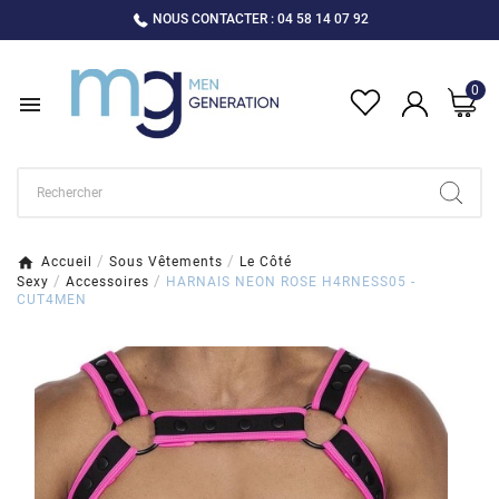
NOUS CONTACTER : 04 58 14 07 92
0

Accueil
Sous Vêtements
Le Côté
Sexy
Accessoires
HARNAIS NEON ROSE H4RNESS05 -
CUT4MEN