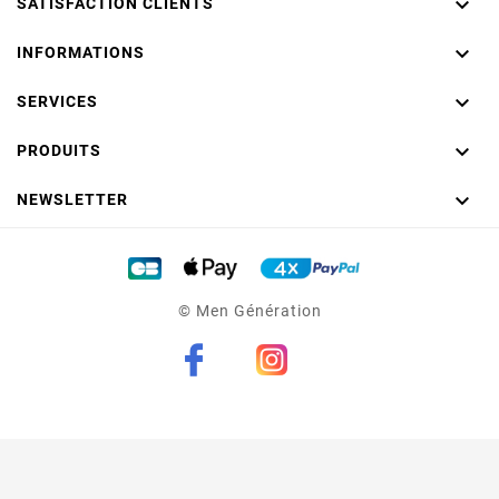

SATISFACTION CLIENTS

INFORMATIONS

SERVICES

PRODUITS
(2 avis)

NEWSLETTER
© Men Génération