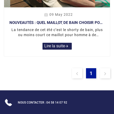
09 May 2022
NOUVEAUTÉS : QUEL MAILLOT DE BAIN CHOISIR POUR
CET ÉTÉ ?
La tendance de cet été c’est le shorty de bain, plus
ou moins court ce maillot pour homme à de
nombreux avantages.
Lire la suite
arrow_forward
1


NOUS CONTACTER : 04 58 14 07 92