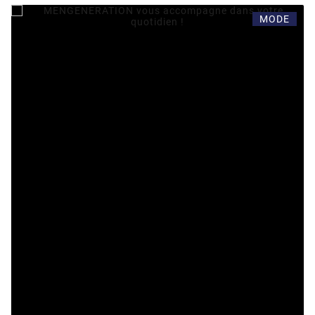
jockstraps, les slips, les boxers de certaines
MODE
marques telles que Cut4Men, ADDICTED, ES
Collection, Manstore, Olaf Benz ou L’homme
Invisible...