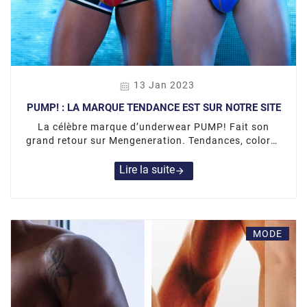
13 Jan 2023
PUMP! : LA MARQUE TENDANCE EST SUR NOTRE SITE
La célèbre marque d’underwear PUMP! Fait son
grand retour sur Mengeneration. Tendances, colorés
et pétillants… Les modèles PUMP! Vont sans aucun
doute beaucoup vous plaire.
Lire la suite
arrow_forward
MODE