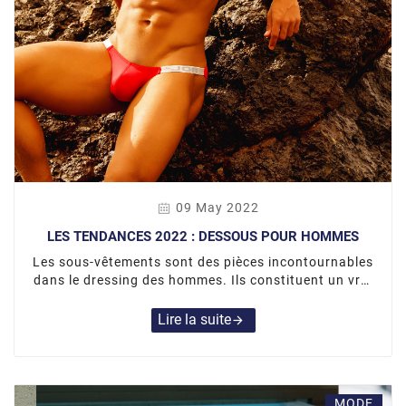
09 May 2022
LES TENDANCES 2022 : DESSOUS POUR HOMMES
Les sous-vêtements sont des pièces incontournables
dans le dressing des hommes. Ils constituent un vrai
atout de séduction dans la gent masculine.
Lire la suite
arrow_forward
MODE