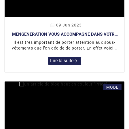
09 Jun 2023
MENGENERATION VOUS ACCOMPAGNE DANS VOTRE
QUOTIDIEN !
Il est très important de porter attention aux sous-
vêtements que l’on décide de porter. En effet voici 5
bonnes raisons de porter des sous-vêtements de
qualité.
Lire la suite
arrow_forward
MODE