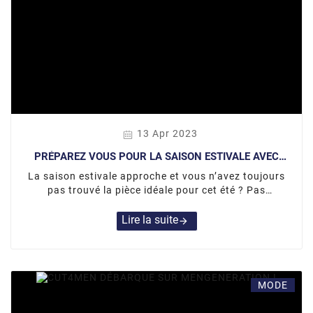
13 Apr 2023
PRÉPAREZ VOUS POUR LA SAISON ESTIVALE AVEC
MENGENERATION
La saison estivale approche et vous n’avez toujours
pas trouvé la pièce idéale pour cet été ? Pas
d’inquiétude l’équipe MENGENERATION revient avec
vous sur les dernières nouveautés et les articles
Lire la suite
arrow_forward
phares de marques tel qu’Addicted, Wojoer,
Manstore, Cut4Men, Es Collection etc.
MODE