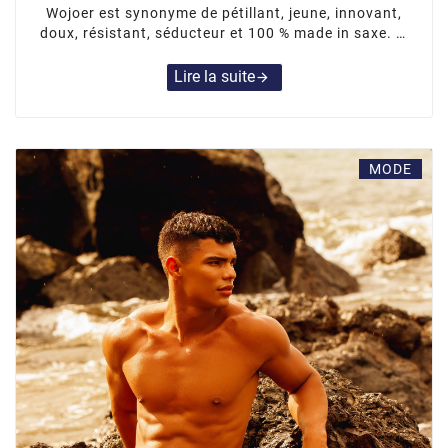
Wojoer est synonyme de pétillant, jeune, innovant,
doux, résistant, séducteur et 100 % made in saxe. Si
vous voulez suivre le rythme, soyez prêt à faire face.
Lire la suite
arrow_forward
MODE