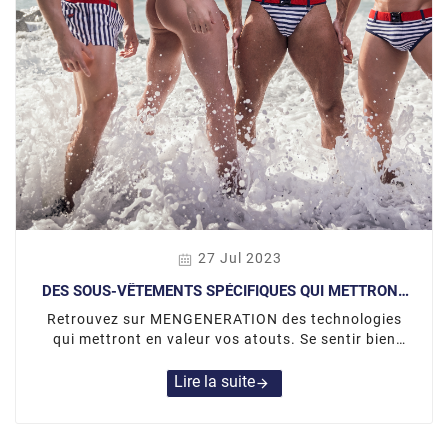
27 Jul 2023
DES SOUS-VÊTEMENTS SPÉCIFIQUES QUI METTRONT
EN VALEUR VOTRE CORPS
Retrouvez sur MENGENERATION des technologies
qui mettront en valeur vos atouts. Se sentir bien
dans un dessous passe bien évidemment par le
confort des différents produits. En revanche, cela
Lire la suite
arrow_forward
passe également par le côté esthétique et visuel des
sous-vêtements afin d’obtenir une coupe ajustée,
bien taillée et un aspect sexy. Ne cherchez plus ! Les