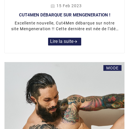
15 Feb 2023
CUT4MEN DÉBARQUE SUR MENGENERATION !
Excellente nouvelle, Cut4Men débarque sur notre
site Mengeneration !! Cette dernière est née de l'idée
et de l'expérience de la famille Vargas Snyder, les
créateurs de la célèbre marque Joe Snyder.
Lire la suite
arrow_forward
MODE