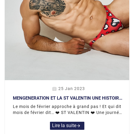
25 Jan 2023
MENGENERATION ET LA ST VALENTIN UNE HISTOIRE
D'AMOUR ❤️
Le mois de février approche à grand pas ! Et qui dit
mois de février dit… ❤️ ST VALENTIN ❤️ Une journée
idéale afin de se rapprocher ou de trouver votre
futur(e ) Valentin/Valentine.
Lire la suite
arrow_forward