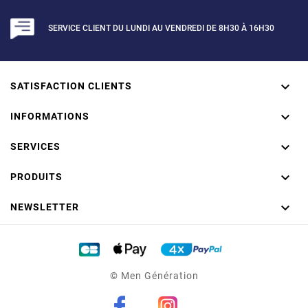
SERVICE CLIENT DU LUNDI AU VENDREDI DE 8H30 À 16H30
(2 avis)

SATISFACTION CLIENTS

INFORMATIONS

SERVICES

PRODUITS

NEWSLETTER
BOXER LIMITED EDITION
CORAIL NB2977A - CALVIN
KLEIN
24,80 €
31,00 €
TTC
© Men Génération
Aucun point de fidélité