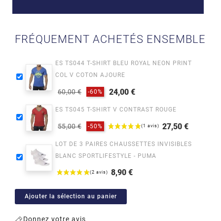
FRÉQUEMENT ACHETÉS ENSEMBLE
ES TS044 T-SHIRT BLEU ROYAL NEON PRINT
COL V COTON AJOURE
24,00 €
60,00 €
-60%
Prix
Prix
ES TS045 T-SHIRT V CONTRAST ROUGE
habituel
27,50 €
55,00 €
-50%
Prix
Prix
LOT DE 3 PAIRES CHAUSSETTES INVISIBLES
habituel
BLANC SPORTLIFESTYLE - PUMA
8,90 €
Prix
Ajouter la sélection au panier
Donnez votre avis