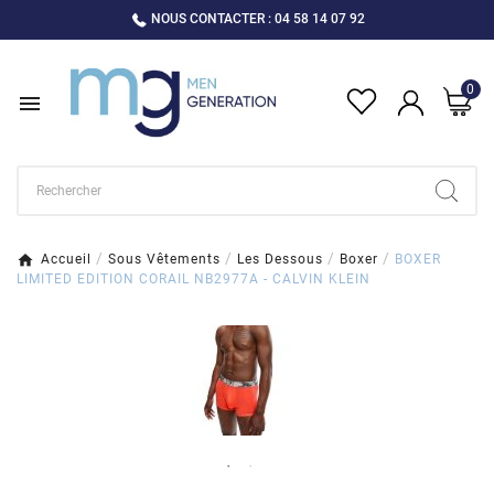
NOUS CONTACTER : 04 58 14 07 92
0

Accueil
Sous Vêtements
Les Dessous
Boxer
BOXER
LIMITED EDITION CORAIL NB2977A - CALVIN KLEIN