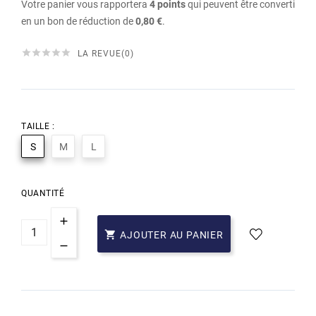
Votre panier vous rapportera
4
points
qui peuvent être converti
en un bon de réduction de
0,80 €
.





LA REVUE(0)
TAILLE :
S
M
L
QUANTITÉ

AJOUTER AU PANIER