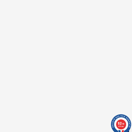
BOXER FETISH DOUBLE
CEINTURE ROUGE ADF113 -
ADDICTED FETISH
42,00 €
TTC
En achetant ce produit vous
pouvez obtenir
4
points
. Votre
panier vous rapportera
4
points
qui peuvent être converti en un
bon de réduction de
0,80 €
.
En achetant ce produit vous
pouvez obtenir
4
points
. Votre
panier vous rapportera
4
points
9.2
/10
qui peuvent être converti en un
4281 avis