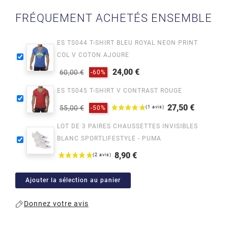
FRÉQUEMENT ACHETÉS ENSEMBLE
ES TS044 T-SHIRT BLEU ROYAL NEON PRINT
COL V COTON AJOURE
24,00 €
60,00 €
-60%
Prix
Prix
ES TS045 T-SHIRT V CONTRAST ROUGE
habituel
27,50 €
55,00 €
-50%
Prix
Prix
LOT DE 3 PAIRES CHAUSSETTES INVISIBLES
habituel
BLANC SPORTLIFESTYLE - PUMA
8,90 €
Prix
Ajouter la sélection au panier
Donnez votre avis