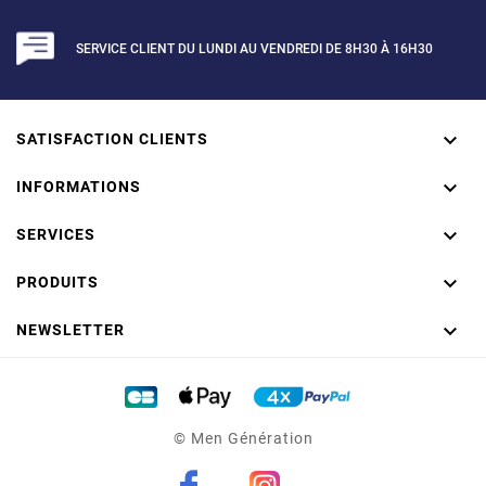
SERVICE CLIENT DU LUNDI AU VENDREDI DE 8H30 À 16H30

SATISFACTION CLIENTS
LOT DE 3 PAIRES DE

CHAUSSETTES HAUTES
INFORMATIONS
BLANCHES NOIRES ET GRISES
7312325 - PUMA

SERVICES
10,00 €
TTC

PRODUITS
En achetant ce produit vous
(2 avis)

pouvez obtenir
1
point
. Votre
NEWSLETTER
panier vous rapportera
1
point
qui peuvent être converti en un
bon de réduction de
0,20 €
.
© Men Génération
En achetant ce produit vous
pouvez obtenir
1
point
. Votre