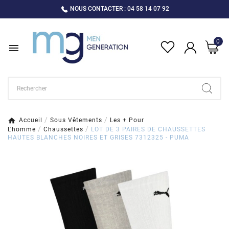
NOUS CONTACTER : 04 58 14 07 92
0

Accueil
Sous Vêtements
Les + Pour
L'homme
Chaussettes
LOT DE 3 PAIRES DE CHAUSSETTES
HAUTES BLANCHES NOIRES ET GRISES 7312325 - PUMA