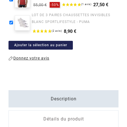
27,50 €
55,00 €
-50%
Prix
Prix
LOT DE 3 PAIRES CHAUSSETTES INVISIBLES
habituel
BLANC SPORTLIFESTYLE - PUMA
8,90 €
Prix
Ajouter la sélection au panier
Donnez votre avis
Description
Détails du produit