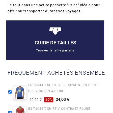
Le tout dans une petite pochette "Pride" idéale pour
offrir ou transporter durant vos voyages.
GUIDE DE TAILLES
Trouvez la taille parfaite
FRÉQUEMENT ACHETÉS ENSEMBLE
ES TS044 T-SHIRT BLEU ROYAL NEON PRINT
COL V COTON AJOURE
24,00 €
60,00 €
-60%
Prix
Prix
ES TS045 T-SHIRT V CONTRAST ROUGE
habituel