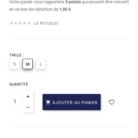
Votre panier vous rapportera
5
points
qui peuvent être converti
en un bon de réduction de
1,00 €
.





LA REVUE(0)
TAILLE :
S
M
L
QUANTITÉ

AJOUTER AU PANIER