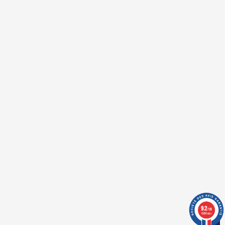
PACK DE 2 BOXER PRIDE NOIR
112023-4R513 - EMPORIO
ARMANI
58,00 €
TTC
En achetant ce produit vous
pouvez obtenir
5
points
. Votre
panier vous rapportera
5
points
qui peuvent être converti en un
bon de réduction de
1,00 €
.
En achetant ce produit vous
pouvez obtenir
5
points
. Votre
panier vous rapportera
5
points
9.2
/10
qui peuvent être converti en un
4280 avis
bon de réduction de
1,00 €
.