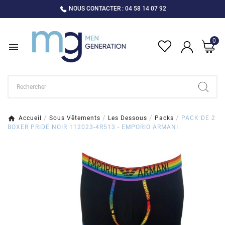
NOUS CONTACTER : 04 58 14 07 92
0

Accueil
Sous Vêtements
Les Dessous
Packs
PACK DE 2
BOXER PRIDE NOIR 112023-4R513 - EMPORIO ARMANI