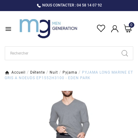
NOUS CONTACTER : 04 58 14 07 92
0

Accueil
Détente
Nuit
Pyjama
PYJAMA LONG MARINE ET
GRIS A NOEUDS EP1552H3100 - EDEN PARK