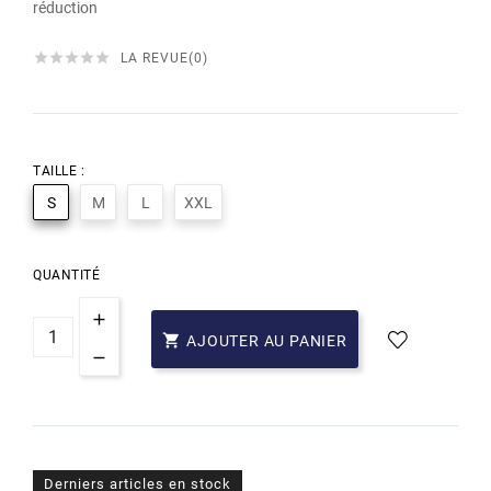
réduction





LA REVUE(0)
TAILLE :
S
M
L
XXL
QUANTITÉ

AJOUTER AU PANIER
Derniers articles en stock