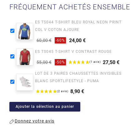
FRÉQUEMENT ACHETÉS ENSEMBLE
ES TS044 T-SHIRT BLEU ROYAL NEON PRINT
COL V COTON AJOURE
24,00 €
60,00 €
-60%
Prix
Prix
ES TS045 T-SHIRT V CONTRAST ROUGE
habituel
27,50 €
55,00 €
-50%
Prix
Prix
LOT DE 3 PAIRES CHAUSSETTES INVISIBLES
habituel
BLANC SPORTLIFESTYLE - PUMA
8,90 €
Prix
Ajouter la sélection au panier
Donnez votre avis