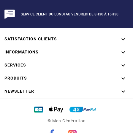
SERVICE CLIENT DU LUNDI AU VENDREDI DE 8H30 À 16H30

SATISFACTION CLIENTS

INFORMATIONS

SERVICES

PRODUITS
(2 avis)

NEWSLETTER
© Men Génération