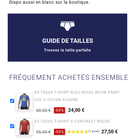
Dispo aussi en blanc sur la boutique.
GUIDE DE TAILLES
Trouvez la taille parfaite
FRÉQUEMENT ACHETÉS ENSEMBLE
ES TS044 T-SHIRT BLEU ROYAL NEON PRINT
COL V COTON AJOURE
24,00 €
60,00 €
-60%
Prix
Prix
ES TS045 T-SHIRT V CONTRAST ROUGE
habituel
27,50 €
55,00 €
-50%
Prix
Prix