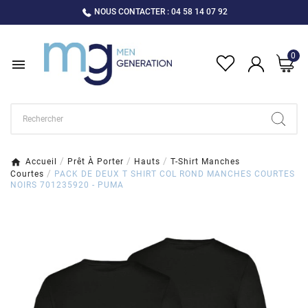
NOUS CONTACTER : 04 58 14 07 92
0

Accueil
Prêt À Porter
Hauts
T-Shirt Manches
Courtes
PACK DE DEUX T SHIRT COL ROND MANCHES COURTES
NOIRS 701235920 - PUMA