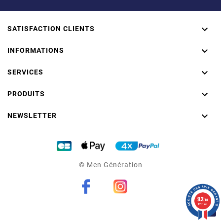

SATISFACTION CLIENTS

INFORMATIONS

SERVICES

PRODUITS

NEWSLETTER
© Men Génération
9.2
/10
4281 avis