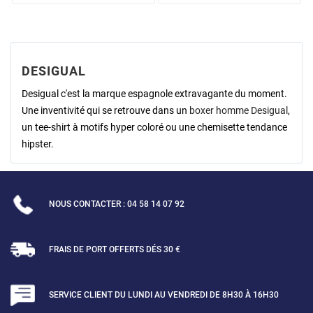
DESIGUAL
Desigual c'est la marque espagnole extravagante du moment.
Une inventivité qui se retrouve dans un
boxer homme Desigual
,
un tee-shirt à motifs hyper coloré ou une chemisette tendance
hipster.
NOUS CONTACTER : 04 58 14 07 92
FRAIS DE PORT OFFERTS DÉS 30 €
SERVICE CLIENT DU LUNDI AU VENDREDI DE 8H30 À 16H30