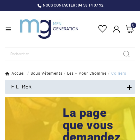
NOUS CONTACTER : 04 58 14 07 92
0

Accueil
Sous Vêtements
Les + Pour L'homme
Colliers
FILTRER
La page
que vous
demandez