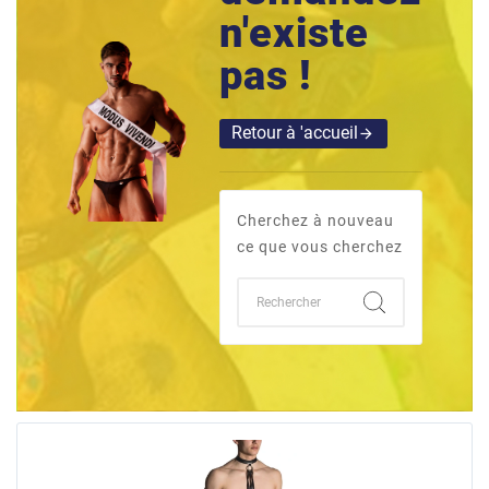
n'existe
pas !
Retour à 'accueil
arrow_forward
Cherchez à nouveau
ce que vous cherchez