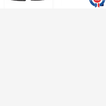
4281 avis
Packs
Packs
COFFRET CADEAU
COFFRET CADEAU
BOXER + PAIRE DE
BOXER + PAIRE DE
CHAUSSETTES NOIRES
CHAUSSETTES NOIRES
ET BLANCHES
UM0UM03048 - TOMMY
UM0UM02966 - TOMMY
HILFIGER
JEANS
42,00 €
42,00 €